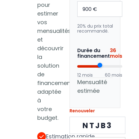
pour
estimer
vos
20% du prix total
mensualités
recommandé.
et
découvrir
Durée du
36
financement
mois
la
solution
de
12 mois
60 mois
Mensualité
financement
estimée
adaptée
à
votre
Renouveler
budget.
NTJB3
Estimation rapide