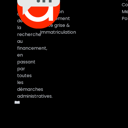
Auto
Marques
Co
vous
Estimation
Me
accompagne
Financement
Pol
de
Carte grise &
la
Immatriculation
recherche
au
financement,
en
passant
par
toutes
les
démarches
administratives.