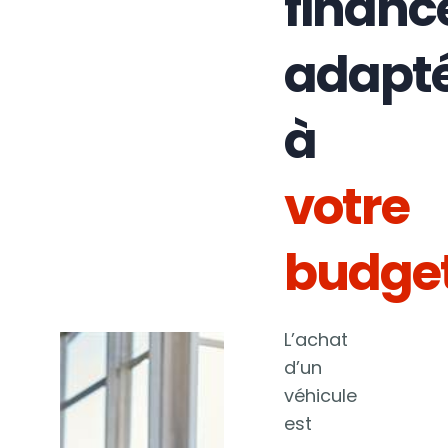
finan
adapt
à
votre
budge
L’achat
d’un
véhicule
est