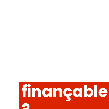
votre
prochaine
voiture
était
déjà
finançable