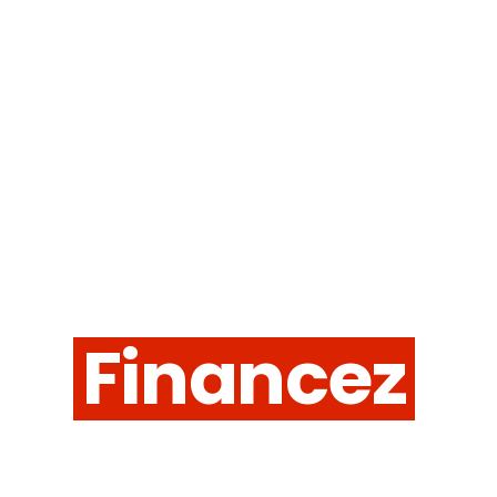
ACCUEIL
VÉHICULES
MARQUES
CONTA
SERVICES
Financez
votre