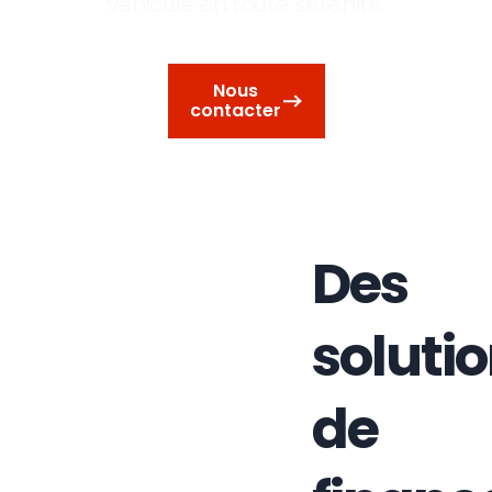
véhicule en toute sérénité.
Nous
contacter
Des
soluti
de