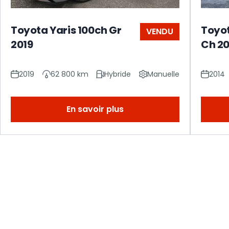
Toyota Yaris 100ch Gr
Toyot
VENDU
2019
Ch 2
2019
62 800 km
Hybride
Manuelle
2014
En savoir plus