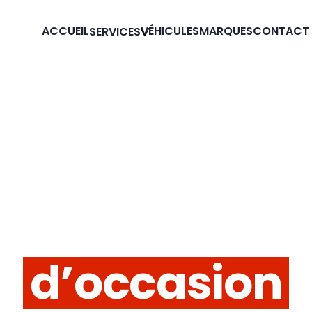
ACCUEIL
VÉHICULES
MARQUES
CONTACT
SERVICES
Découvrez
nos
véhicules
d’occasion