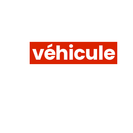
Trouvez le
véhicule
qui vous
correspon
Explorez nos véhicules
disponibles et trouvez
celui qui correspond à