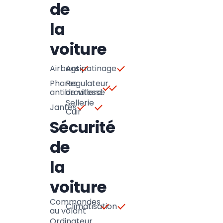
de
la
voiture
Airbags
Antipatinage
Phares
Regulateur
antibrouillard
de vitesse
Sellerie
Jantes
Cuir
Sécurité
de
la
voiture
Commandes
Climatisation
au volant
Ordinateur