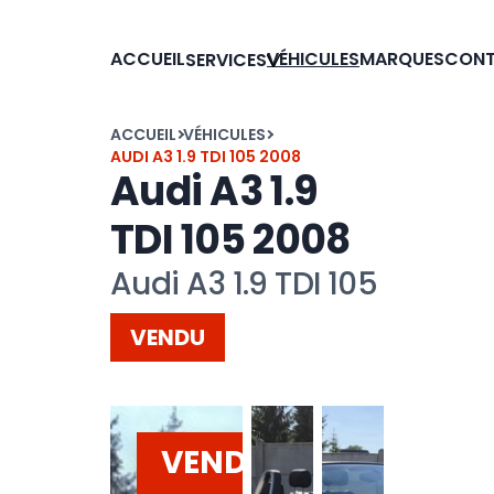
ACCUEIL
VÉHICULES
MARQUES
CON
SERVICES
ACCUEIL
VÉHICULES
AUDI A3 1.9 TDI 105 2008
Audi A3 1.9
TDI 105 2008
Audi A3 1.9 TDI 105
VENDU
VENDU