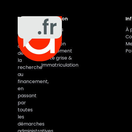
Navigation
In
Auxa
Véhicules
À 
Auto
Marques
Co
vous
Estimation
Me
accompagne
Financement
Pol
de
Carte grise &
la
Immatriculation
recherche
au
financement,
en
passant
par
toutes
les
démarches
administratives.