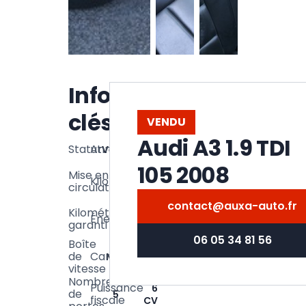
Voir la
Informations
galerie
clés
VENDU
Audi A3 1.9 TDI
Statut
Année
Vendu
2008
105 2008
154
Mise en
Kilométrage
09/2008
600
circulation
km
contact@auxa-auto.fr
154
Kilométrage
Énergie
Diesel
600
garanti
km
06 05 34 81 56
Boîte
de
Carrosserie
Manuelle
Cabriolet
vitesse
Nombre
Puissance
6
de
5
fiscale
CV