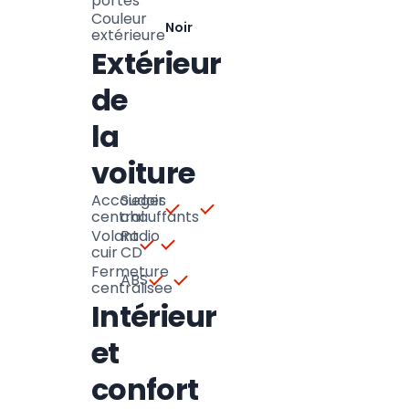
portes
Couleur
Noir
extérieure
Extérieur
de
la
voiture
Accoudoir
Sieges
central
chauffants
Volant
Radio
cuir
CD
Fermeture
ABS
centralisee
Intérieur
et
confort