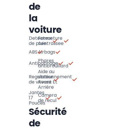
de
la
voiture
Detecteur
Fermeture
de pluie
centralisee
ABS
Airbags
Phares
Antipatinage
antibrouillard
Aide au
Regulateur
stationnement
de vitesse
Avant Et
Arriére
Jantes
Camera
17
de recul
Pouces
Sécurité
de