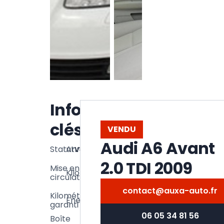
Voir la
Informations
galerie
clés
VENDU
Audi A6 Avant
Statut
Année
Vendu
2009
2.0 TDI 2009
135
Mise en
Kilométrage
06/2009
000
circulation
km
contact@auxa-auto.fr
135
Kilométrage
Énergie
Diesel
000
garanti
km
06 05 34 81 56
Boîte