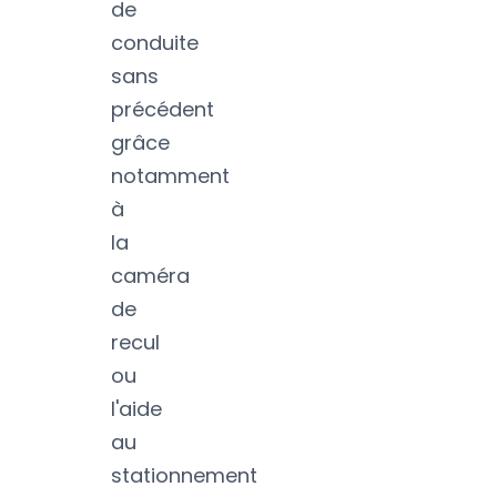
de
conduite
sans
précédent
grâce
notamment
à
la
caméra
de
recul
ou
l'aide
au
stationnement