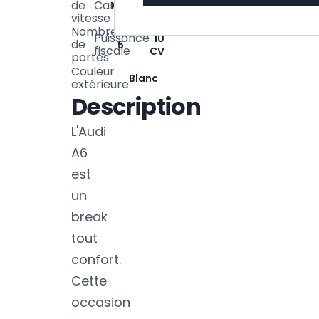
de
Carrosserie
Manuelle
Break
vitesse
Nombre
Puissance
10
de
5
fiscale
CV
portes
Couleur
Blanc
extérieure
Description
L'Audi
A6
est
un
break
tout
confort.
Cette
occasion