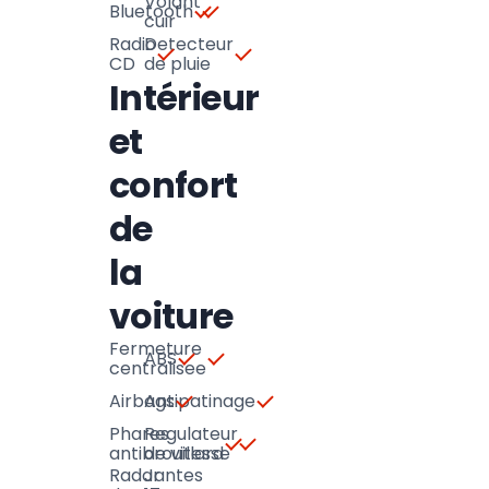
Volant
Bluetooth
cuir
Radio
Detecteur
CD
de pluie
Intérieur
et
confort
de
la
voiture
Fermeture
ABS
centralisee
Airbags
Antipatinage
Phares
Regulateur
antibrouillard
de vitesse
Radar
Jantes