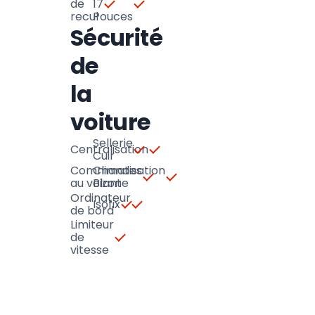
de
17
recul
Pouces
Sécurité
de
la
voiture
Sellerie
Centralisation
Cuir
Commandes
Climatisation
au volant
Bizone
Ordinateur
Isofix
de bord
Limiteur
de
vitesse