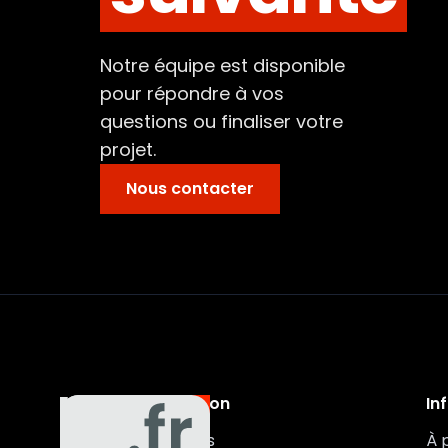
Notre équipe est disponible
pour répondre à vos
questions ou finaliser votre
projet.
Nous contacter
Navigation
In
Auxa
Véhicules
À 