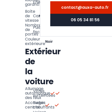
Énergie
Diesel
900
garanti
km
contact@auxa-auto.fr
Boîte
de
Carrosserie
Manuelle
Routiere
06 05 34 81 56
vitesse
Nombre
Puissance
7
de
5
fiscale
CV
portes
Couleur
Noir
extérieure
Extérieur
de
la
voiture
Allumage
Vitres
automatique
surteintees
des feux
Accoudoir
Sieges
central
chauffants