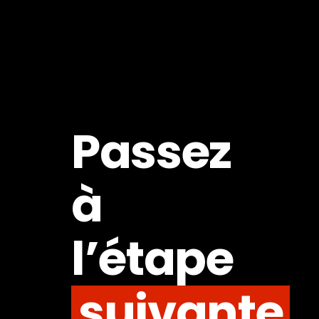
Passez
à
l’étape
suivante