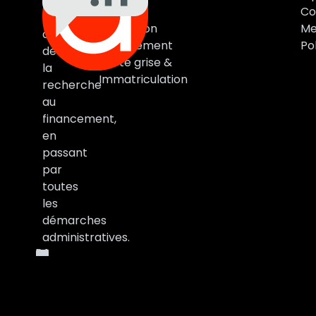
Auto
Marques
Co
vous
Estimation
Me
accompagne
Financement
Pol
de
Carte grise &
la
Immatriculation
recherche
au
financement,
en
passant
par
toutes
les
démarches
administratives.