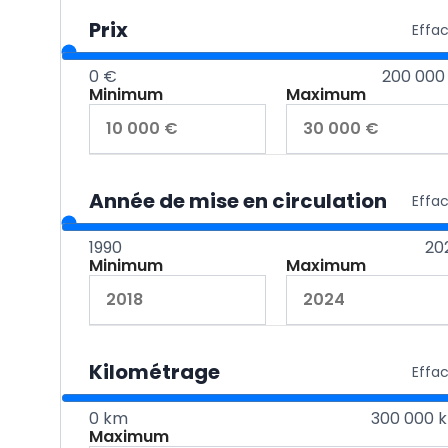
Prix
Effa
0 €
200 000
Minimum
Maximum
Année de mise en circulation
Effa
1990
20
Minimum
Maximum
Kilométrage
Effa
0 km
300 000 
Maximum