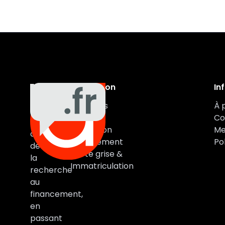
Navigation
In
Auxa
Véhicules
À 
Auto
Marques
Co
vous
Estimation
Me
accompagne
Financement
Pol
de
Carte grise &
la
Immatriculation
recherche
au
financement,
en
passant