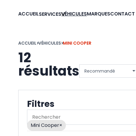
ACCUEIL
VÉHICULES
MARQUES
CONTACT
SERVICES
ACCUEIL
VÉHICULES
MINI COOPER
12
résultats
Trier les véhicules
Filtres
Rechercher
Mini Cooper
×