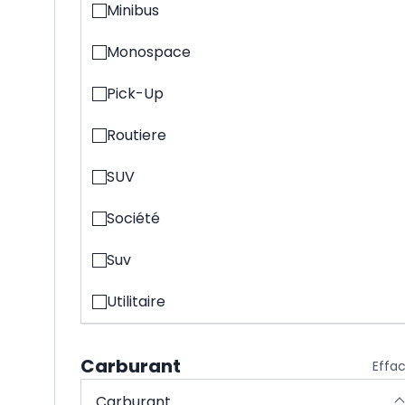
Minibus
Monospace
Pick-Up
Routiere
SUV
Société
Suv
Utilitaire
Carburant
Effa
Carburant