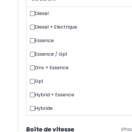
Diesel
Diesel + Electrique
Essence
Essence / Gpl
Gnv + Essence
Gpl
Hybrid + Essence
Hybride
Boîte de vitesse
Effa