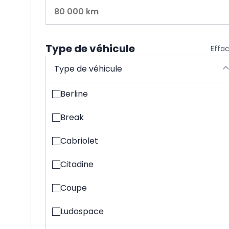
Type de véhicule
Effa
Type de véhicule
Berline
Break
Cabriolet
Citadine
Coupe
Ludospace