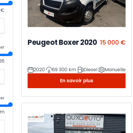
 €
Peugeot Boxer 2020
15 000 €
cer
26
2020
69 300 km
Diesel
Manuelle
En savoir plus
cer
km