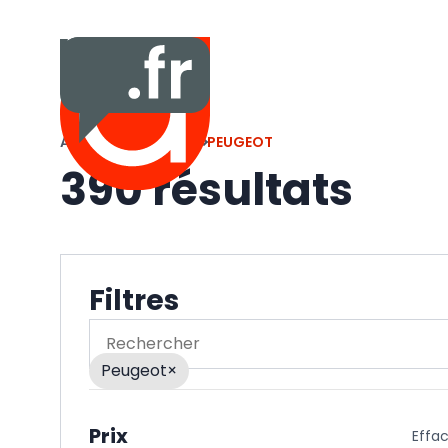
ACCUEIL
VÉHICULES
PEUGEOT
390 résultats
Filtres
Rechercher
Peugeot
×
Prix
Effa