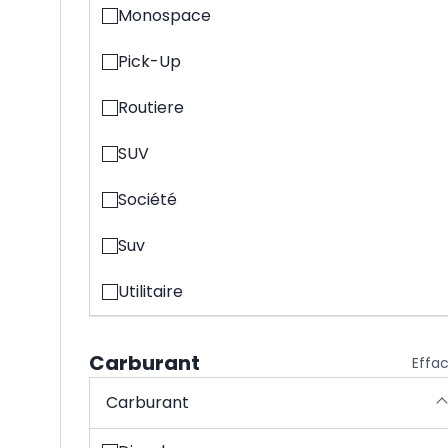
Monospace
Pick-Up
Routiere
SUV
Société
Suv
Utilitaire
Carburant
Effa
Carburant