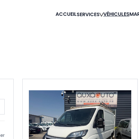
ACCUEIL
VÉHICULES
MA
SERVICES
cer