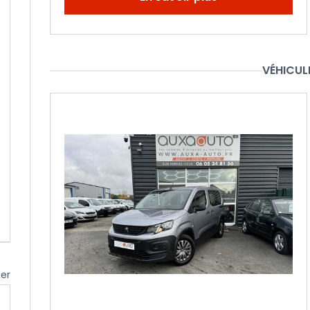
VÉHICUL
cer