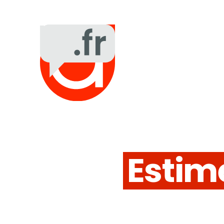
Estim
véhicul