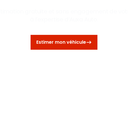
timation gratuite et sans engagement de votr
à l’expertise d’Auxa Auto.
Estimer mon véhicule