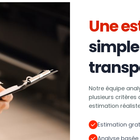
Une es
simple
transp
Notre équipe analy
plusieurs critères
estimation réalis
Estimation gra
Analyse basée 