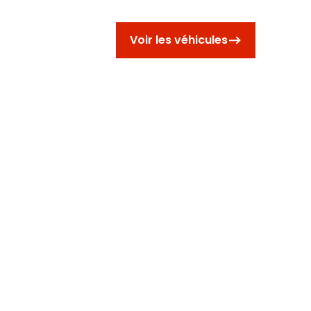
UES
CONTACT
Voir les véhicules
e votre
 minutes