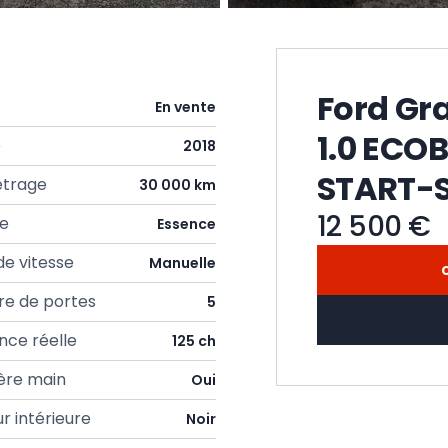
Ford Gr
En vente
1.0 ECO
e
2018
START-S
étrage
30 000 km
12 500 €
ie
Essence
de vitesse
Manuelle
e de portes
5
nce réelle
125 ch
ère main
Oui
r intérieure
Noir