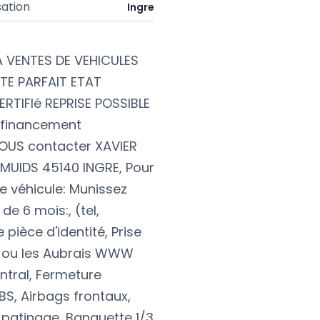
sation
Ingre
VENTES DE VEHICULES
E PARFAIT ETAT
RTIFIé REPRISE POSSIBLE
**financement
OUS contacter XAVIER
 MUIDS 45140 INGRE, Pour
e véhicule: Munissez
de 6 mois:, (tel,
e pièce d'identité, Prise
s ou les Aubrais WWW
tral, Fermeture
BS, Airbags frontaux,
-patinage, Banquette 1/3