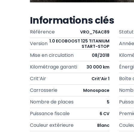
Informations clés
Référence
Statut
VRO_76AC89
1.0 ECOBOOST 125 TITANIUM
Version
Anné
START-STOP
Mise en circulation
Kilom
08/2018
Kilométrage garanti
Énerg
30 000 km
Crit’Air
Boîte 
Crit’Air 1
Carrosserie
Nombr
Monospace
Nombre de places
Puissa
5
Puissance fiscale
Premi
6 CV
Couleur extérieure
Couleu
Blanc