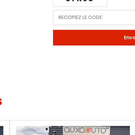
Env
s