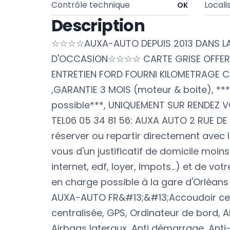
Contrôle technique
Locali
OK
Description
☆☆☆☆AUXA-AUTO DEPUIS 2013 DANS LA 
D'OCCASION☆☆☆☆ CARTE GRISE OFFERT
ENTRETIEN FORD FOURNI KILOMETRAGE CE
,GARANTIE 3 MOIS (moteur & boite), *
possible***, UNIQUEMENT SUR RENDEZ V
TEL06 05 34 81 56: AUXA AUTO 2 RUE DE
réserver ou repartir directement avec l
vous d'un justificatif de domicile moins 
internet, edf, loyer, Impots...) et de votr
en charge possible à la gare d'Orléan
AUXA-AUTO FR&#13;&#13;Accoudoir cen
centralisée, GPS, Ordinateur de bord, A
Airbags lateraux, Anti démarrage, Anti