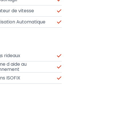
teur de vitesse
tisation Automatique
s rideaux
me d aide au
onnement
ons ISOFIX