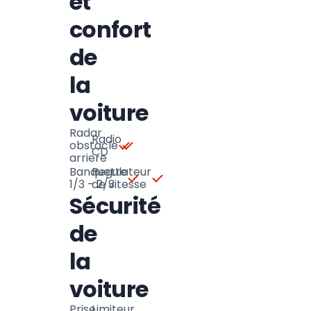
et
confort
de
la
voiture
Radar
Radio
obstacle
CD
arriere
Banquette
Regulateur
1/3 - 2/3
de vitesse
Sécurité
de
la
voiture
Prise
Limiteur