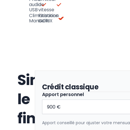
audio
de
USB
vitesse
Climatisation
Fixations
Manuelle
ISOFIX
Simulez
Crédit classique
le
Apport personnel
financement
Apport conseillé pour ajuster votre mensual