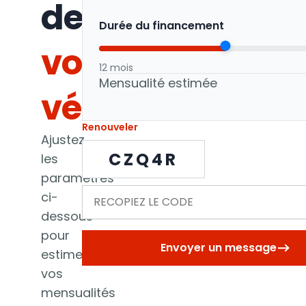
de
Durée du financement
votre
12 mois
Mensualité estimée
véhicule
Renouveler
Ajustez
CZQ4R
les
paramètres
ci-
dessous
pour
Envoyer un message
estimer
vos
mensualités