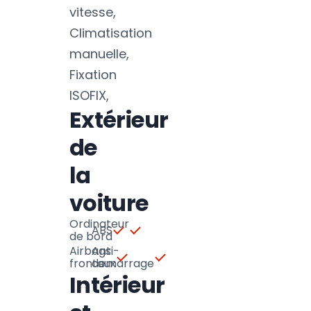
vitesse,
Climatisation
manuelle,
Fixation
ISOFIX,
Extérieur
de
la
voiture
Ordinateur
ABS
de bord
Airbags
Anti-
frontaux
demarrage
Intérieur