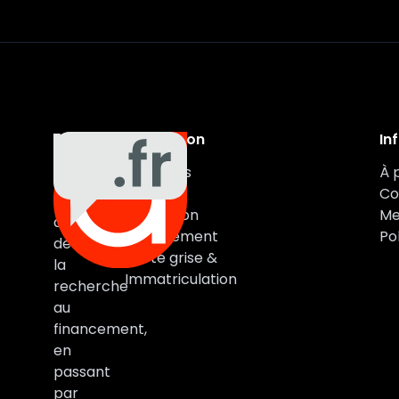
Navigation
In
Auxa
Véhicules
À 
Auto
Marques
Co
vous
Estimation
Me
accompagne
Financement
Pol
de
Carte grise &
la
Immatriculation
recherche
au
financement,
en
passant
par