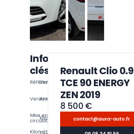
Voir la
Informations
galerie
clés
Renault Clio 0.9
TCE 90 ENERGY
En
Référence
Statut
VRO_47BD42
vente
0.9 TCE
ZEN 2019
90
Version
Année
2019
ENERGY
8 500 €
ZEN
132
Mise en
Kilométrage
06/2009
100
contact@auxa-auto.fr
circulation
km
132
Kilométrage
06 05 34 81 56