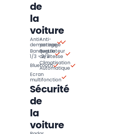
de
la
voiture
Anti-
Anti-
demarrage
patinage
Banquette
Regulateur
1/3 - 2/3
de vitesse
Climatisation
Bluetooth
Automatique
Ecran
multifonction
Sécurité
de
la
voiture
Radar