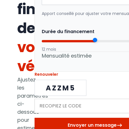
financement
Apport conseillé pour ajuster votre mensual
de
Durée du financement
votre
12 mois
Mensualité estimée
véhicule
Renouveler
Ajustez
AZZM5
les
paramètres
ci-
dessous
pour
Envoyer un message
estimer