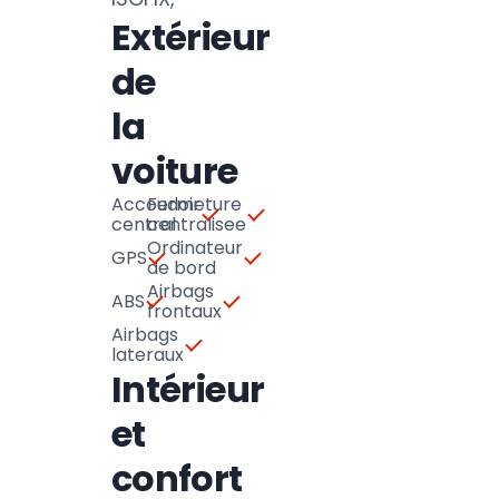
Extérieur
de
la
voiture
Accoudoir
Fermeture
central
centralisee
Ordinateur
GPS
de bord
Airbags
ABS
frontaux
Airbags
lateraux
Intérieur
et
confort