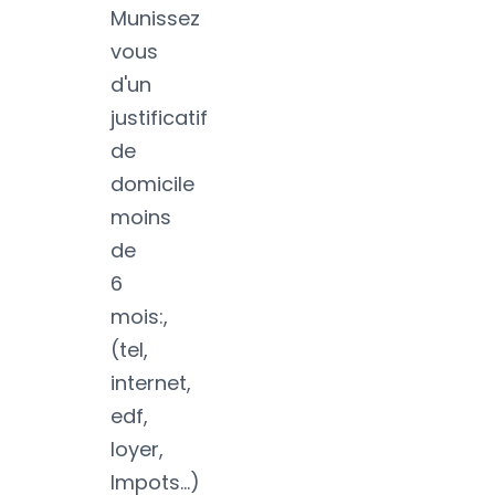
Munissez
vous
d'un
justificatif
de
domicile
moins
de
6
mois:,
(tel,
internet,
edf,
loyer,
Impots...)