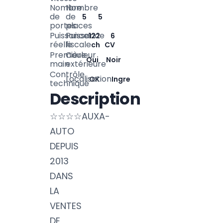
Nombre
Nombre
de
de
5
5
portes
places
Puissance
Puissance
122
6
réelle
fiscale
ch
CV
Première
Couleur
Oui
Noir
main
extérieure
Contrôle
Localisation
OK
Ingre
technique
Description
☆☆☆☆AUXA-
AUTO
DEPUIS
2013
DANS
LA
VENTES
DE