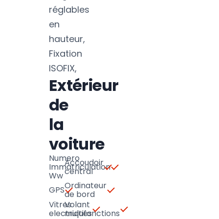
réglables
en
hauteur,
Fixation
ISOFIX,
Extérieur
de
la
voiture
Numero
Accoudoir
Immatriculation
central
Ww
Ordinateur
GPS
de bord
Vitres
Volant
electriques
multifonctions