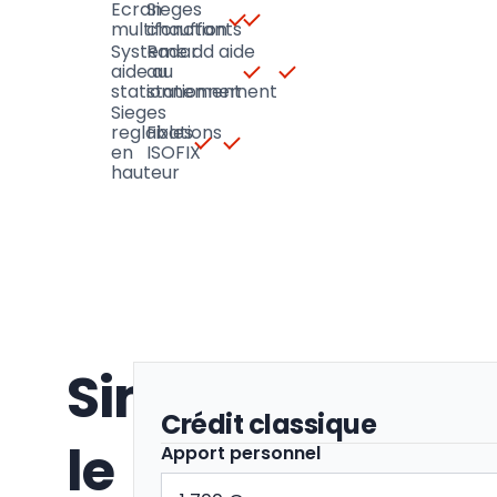
Ecran
Sieges
multifonction
chauffants
Systeme d
Radar d aide
aide au
au
stationnement
stationnement
Sieges
reglables
Fixations
en
ISOFIX
hauteur
Simulez
Crédit classique
le
Apport personnel