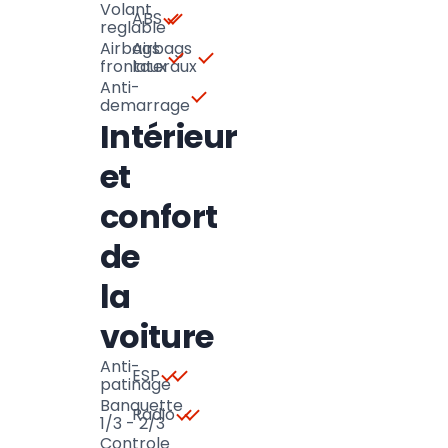
Volant
ABS
reglable
Airbags
Airbags
frontaux
lateraux
Anti-
demarrage
Intérieur
et
confort
de
la
voiture
Anti-
ESP
patinage
Banquette
Radio
1/3 - 2/3
Controle