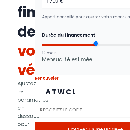
financement
Apport conseillé pour ajuster votre mensual
de
Durée du financement
votre
12 mois
Mensualité estimée
véhicule
Renouveler
Ajustez
ATWCL
les
paramètres
ci-
dessous
pour
Envoyer un message