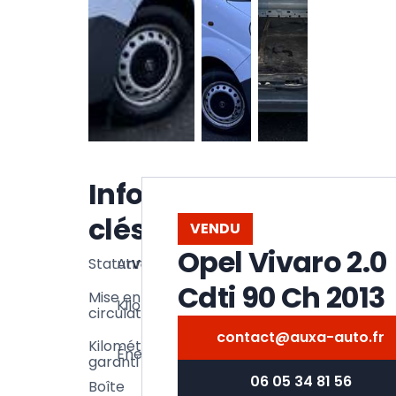
Voir la
Informations
galerie
clés
VENDU
Opel Vivaro 2.0
Statut
Année
Vendu
2013
Cdti 90 Ch 2013
154
Mise en
Kilométrage
01/2013
500
circulation
km
contact@auxa-auto.fr
154
Kilométrage
Énergie
Diesel
500
garanti
km
06 05 34 81 56
Boîte