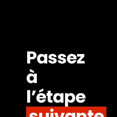
Passez
à
l’étape
suivante