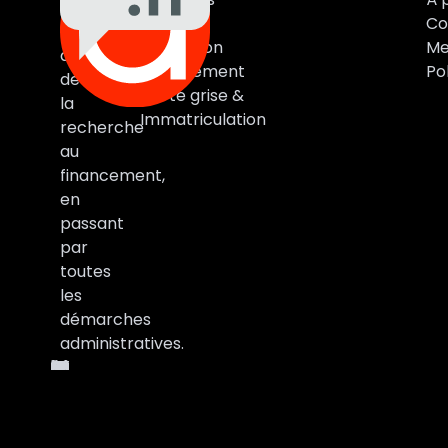
Auto
Marques
Co
vous
Estimation
Me
accompagne
Financement
Pol
de
Carte grise &
la
Immatriculation
recherche
au
financement,
en
passant
par
toutes
les
démarches
administratives.