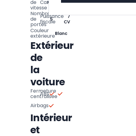
de
Carrosserie
Manuelle
Utilitaire
vitesse
Nombre
Puissance
7
de
5
fiscale
CV
portes
Couleur
Blanc
extérieure
Extérieur
de
la
voiture
Fermeture
ABS
centralisee
Airbags
Intérieur
et