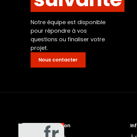
Notre équipe est disponible
pour répondre à vos
questions ou finaliser votre
projet.
Nous contacter
Navigation
In
Auxa
Véhicules
À 