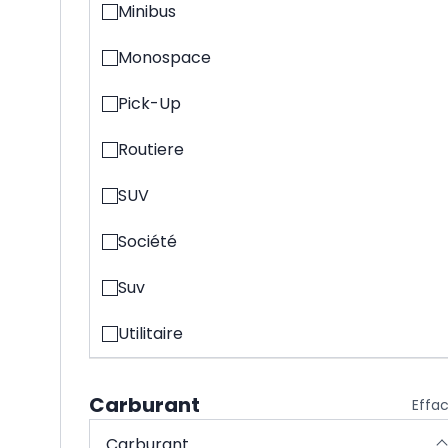
Minibus
Monospace
Pick-Up
Routiere
SUV
Société
Suv
Utilitaire
Carburant
Effa
Carburant