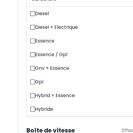
Diesel
Diesel + Electrique
Essence
Essence / Gpl
Gnv + Essence
Gpl
Hybrid + Essence
Hybride
Boîte de vitesse
Effa