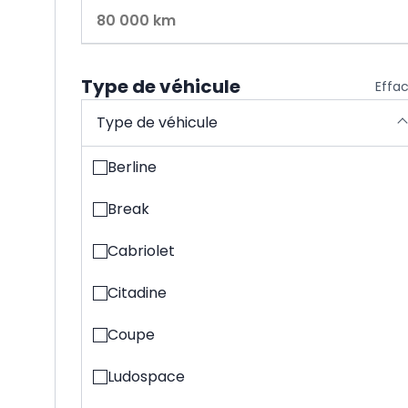
Type de véhicule
Effa
Type de véhicule
Berline
Break
Cabriolet
Citadine
Coupe
Ludospace