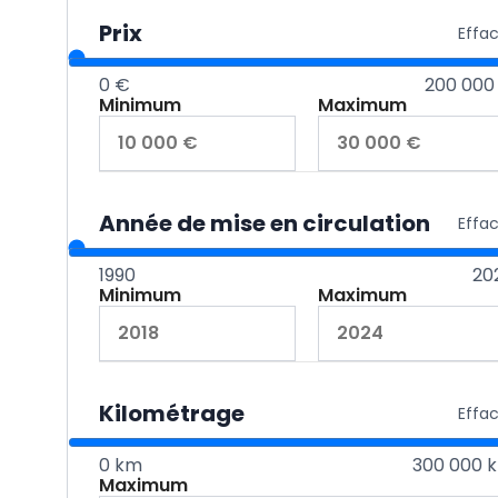
Prix
Effa
0 €
200 000
Minimum
Maximum
Année de mise en circulation
Effa
1990
20
Minimum
Maximum
Kilométrage
Effa
0 km
300 000 
Maximum