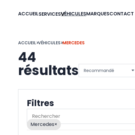
ACCUEIL
VÉHICULES
MARQUES
CONTACT
SERVICES
ACCUEIL
VÉHICULES
MERCEDES
44
résultats
Trier les véhicules
Filtres
Rechercher
Mercedes
×