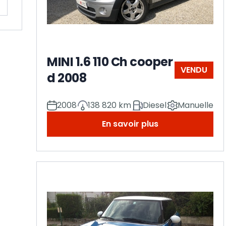
MINI 1.6 110 Ch cooper
VENDU
d 2008
2008
138 820 km
Diesel
Manuelle
En savoir plus