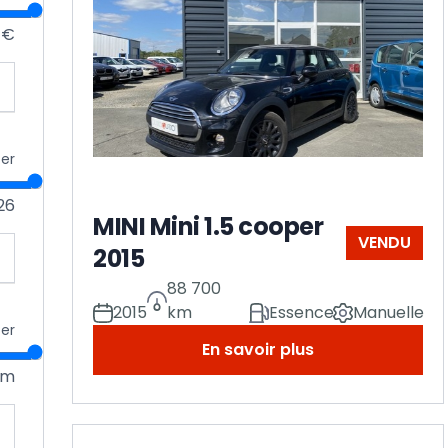
 €
cer
26
MINI Mini 1.5 cooper
VENDU
2015
88 700
2015
km
Essence
Manuelle
cer
En savoir plus
km