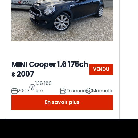
MINI Cooper 1.6 175ch
VENDU
s 2007
138 180
2007
km
Essence
Manuelle
En savoir plus