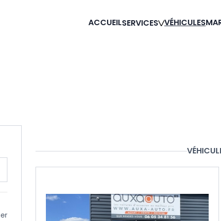
ACCUEIL
VÉHICULES
MA
SERVICES
VÉHICUL
cer