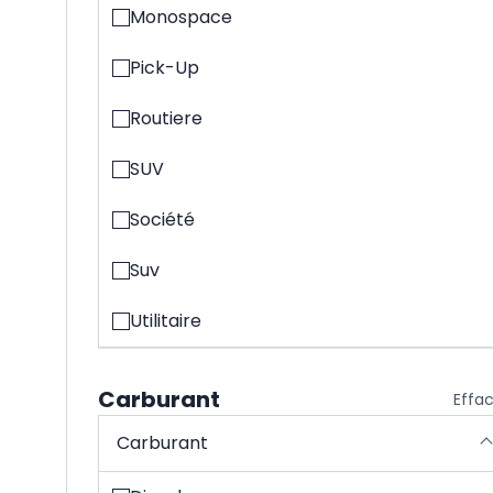
Monospace
Pick-Up
Routiere
SUV
Société
Suv
Utilitaire
Carburant
Effa
Carburant