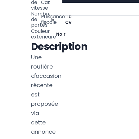
de
Carrosserie
Automatique
Routiere
vitesse
Nombre
Puissance
10
de
5
fiscale
CV
portes
Couleur
Noir
extérieure
Description
Une
routière
d'occasion
récente
est
proposée
via
cette
annonce