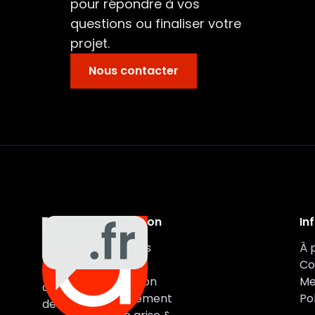
pour répondre à vos
questions ou finaliser votre
projet.
Nous contacter
Navigation
In
Auxa
Véhicules
À 
Auto
Marques
Co
vous
Estimation
Me
accompagne
Financement
Pol
de