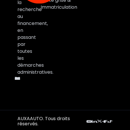
Carte grise &
la
Immatriculation
recherche
au
financement,
en
passant
par
toutes
les
démarches
administratives.
AUXAAUTO. Tous droits
réservés.