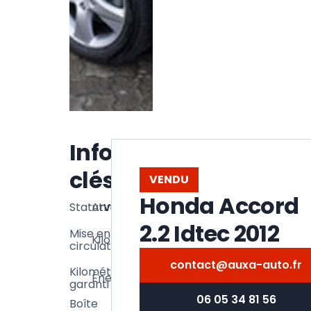
Informations
clés
VENDU
Honda Accord
Statut
Année
Vendu
2012
2.2 Idtec 2012
36
Mise en
Kilométrage
02/2012
000
circulation
km
contact@auxa-auto.fr
36
Kilométrage
Énergie
Essence
000
garanti
km
06 05 34 81 56
Boîte