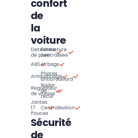
confort
de
la
voiture
Detecteur
Fermeture
de pluie
centralisee
ABS
Airbags
Phares
Antipatinage
antibrouillard
Radar
Regulateur
de
de vitesse
recul
Jantes
17
Centralisation
Pouces
Sécurité
de