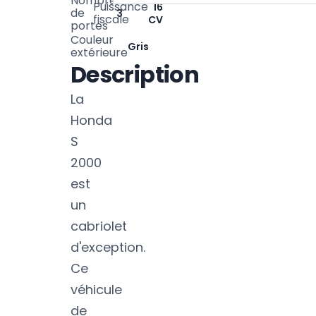
Nombre
Puissance
16
de
3
fiscale
CV
portes
Couleur
Gris
extérieure
Description
La
Honda
S
2000
est
un
cabriolet
d'exception.
Ce
véhicule
de