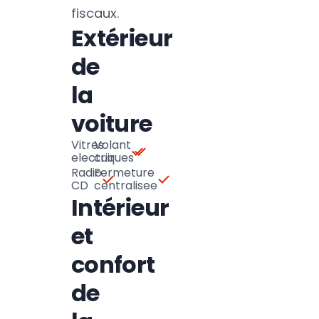
fiscaux.
Extérieur
de
la
voiture
Vitres
Volant
electriques
cuir
Radio
Fermeture
CD
centralisee
Intérieur
et
confort
de