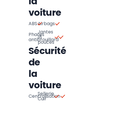
la
voiture
ABS
Airbags
Jantes
Phares
18
antibrouillard
pouces
Sécurité
de
la
voiture
Sellerie
Centralisation
Cuir