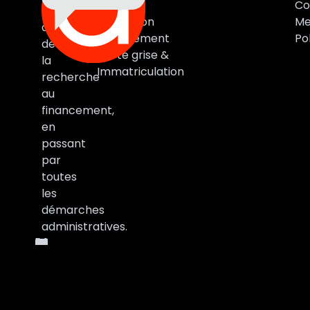
Marques
Co
vous
Estimation
Me
accompagne
Financement
Pol
de
Carte grise &
la
Immatriculation
recherche
au
financement,
en
passant
par
toutes
les
démarches
administratives.