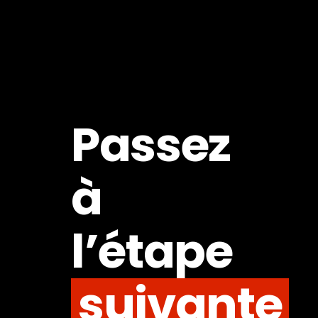
Passez
à
l’étape
suivante