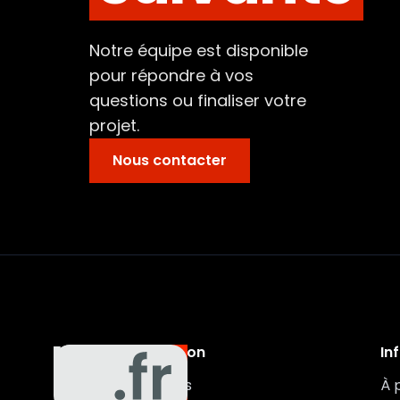
Notre équipe est disponible
pour répondre à vos
questions ou finaliser votre
projet.
Nous contacter
Navigation
In
Auxa
Véhicules
À 
Auto