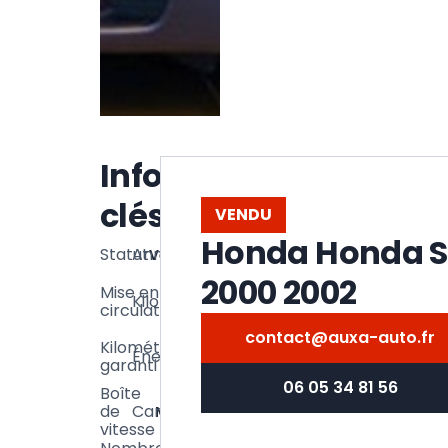
Informations
clés
VENDU
Honda Honda S
Statut
Année
Vendu
2002
2000 2002
71
Mise en
Kilométrage
03/2002
000
circulation
km
contact@auxa-auto.fr
71
Kilométrage
Énergie
Essence
000
garanti
km
06 05 34 81 56
Boîte
de
Carrosserie
Manuelle
Cabriolet
vitesse