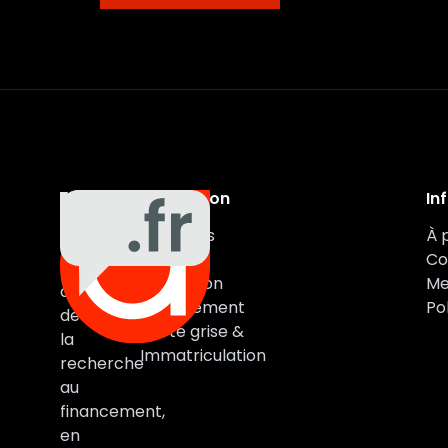
Navigation
In
Auxa
Véhicules
À 
Auto
Marques
Co
vous
Estimation
Me
accompagne
Financement
Pol
de
Carte grise &
la
Immatriculation
recherche
au
financement,
en