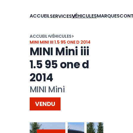
ACCUEIL
VÉHICULES
MARQUES
CON
SERVICES
ACCUEIL
VÉHICULES
MINI MINI III 1.5 95 ONE D 2014
MINI Mini iii
1.5 95 one d
2014
MINI Mini
VENDU