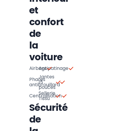
et
confort
de
la
voiture
Airbags
Antipatinage
Jantes
Phares
15
antibrouillard
pouces
Sellerie
Centralisation
Tissu
Sécurité
de
la