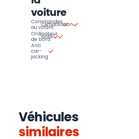
voiture
Commandes
Climatisation
au volant
Ordinateur
Isofix
de bord
Anti
car-
jacking
Véhicules
similaires