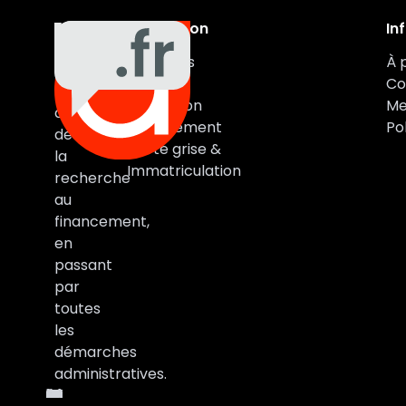
Navigation
In
Auxa
Véhicules
À 
Auto
Marques
Co
vous
Estimation
Me
accompagne
Financement
Pol
de
Carte grise &
la
Immatriculation
recherche
au
financement,
en
passant
par
toutes
les
démarches
administratives.