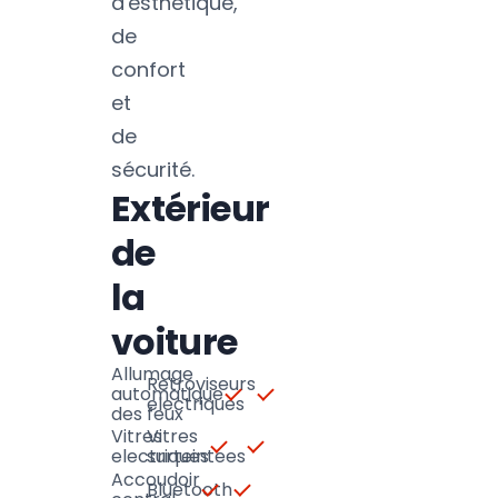
d'esthétique,
de
confort
et
de
sécurité.
Extérieur
de
la
voiture
Allumage
Retroviseurs
automatique
electriques
des feux
Vitres
Vitres
electriques
surteintees
Accoudoir
Bluetooth