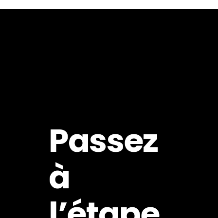
Passez
à
l’étape