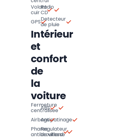
central
Volant
Radio
cuir
CD
Detecteur
GPS
de pluie
Intérieur
et
confort
de
la
voiture
Fermeture
ABS
centralisee
Airbags
Antipatinage
Phares
Regulateur
antibrouillard
de vitesse