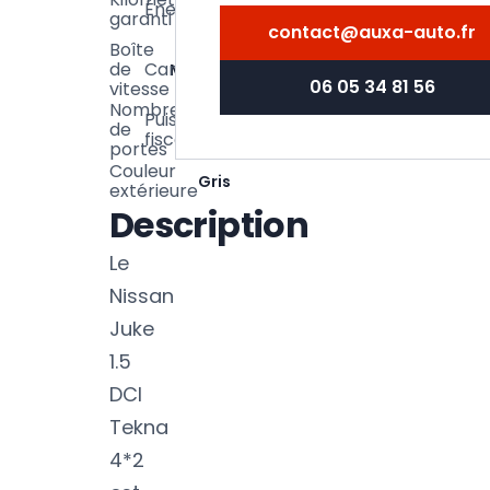
Énergie
Diesel
000
garanti
km
contact@auxa-auto.fr
Boîte
de
Carrosserie
Manuelle
SUV
06 05 34 81 56
vitesse
Nombre
Puissance
6
de
5
fiscale
CV
portes
Couleur
Gris
extérieure
Description
Le
Nissan
Juke
1.5
DCI
Tekna
4*2