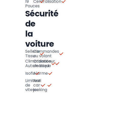
19
Centralisation
Pouces
Sécurité
de
la
voiture
Sellerie
Commandes
Tissu
au volant
Climatisation
Ordinateur
Automatique
de bord
Isofix
Alarme
Limiteur
Anti
de
car-
vitesse
jacking