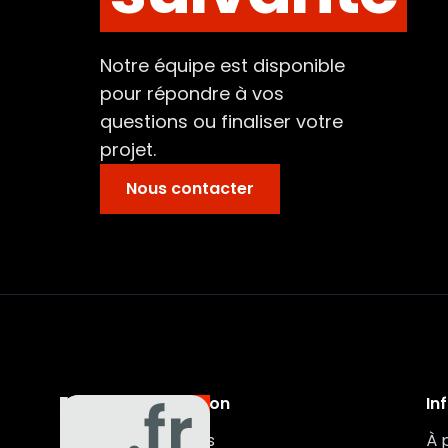
Notre équipe est disponible
pour répondre à vos
questions ou finaliser votre
projet.
Nous contacter
Navigation
In
Auxa
Véhicules
À 