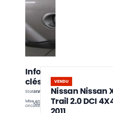
Informations
clés
VENDU
Nissan Nissan 
Statut
Année
Vendu
2011
Trail 2.0 DCI 4X
16
Mise en
Kilométrage
09/2011
000
circulation
2011
km
16