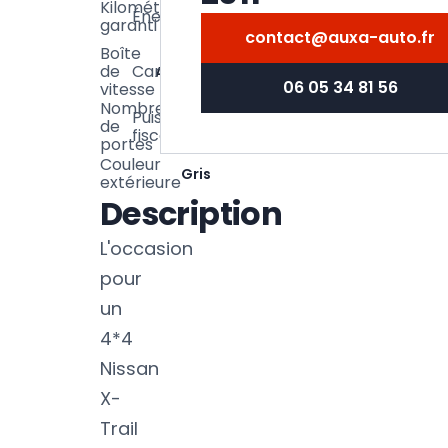
Kilométrage
Énergie
Diesel
000
garanti
km
contact@auxa-auto.fr
Boîte
de
Carrosserie
Automatique
SUV
06 05 34 81 56
vitesse
Nombre
Puissance
9
de
5
fiscale
CV
portes
Couleur
Gris
extérieure
Description
L'occasion
pour
un
4*4
Nissan
X-
Trail