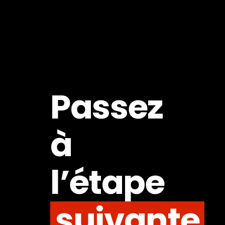
Passez
à
l’étape
suivante