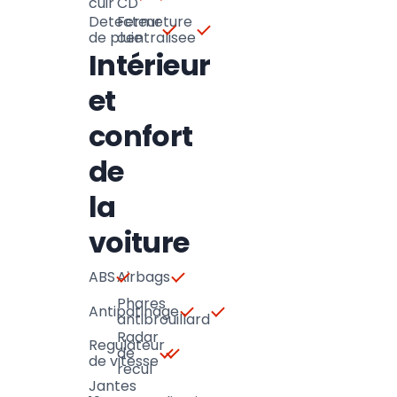
cuir
CD
Detecteur
Fermeture
de pluie
centralisee
Intérieur
et
confort
de
la
voiture
ABS
Airbags
Phares
Antipatinage
antibrouillard
Radar
Regulateur
de
de vitesse
recul
Jantes