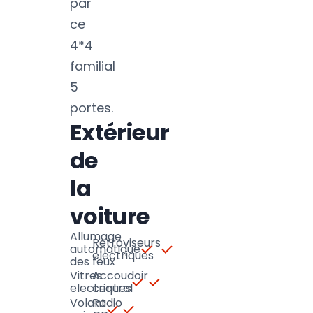
par
ce
4*4
familial
5
portes.
Extérieur
de
la
voiture
Allumage
Retroviseurs
automatique
electriques
des feux
Vitres
Accoudoir
electriques
central
Volant
Radio