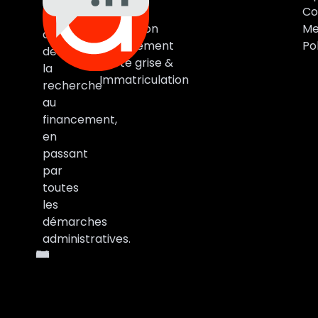
Auto
Marques
Co
vous
Estimation
Me
accompagne
Financement
Pol
de
Carte grise &
la
Immatriculation
recherche
au
financement,
en
passant
par
toutes
les
démarches
administratives.