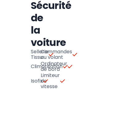
Sécurité
de
la
voiture
Sellerie
Commandes
Tissu
au volant
Ordinateur
Climatisation
de bord
Limiteur
Isofix
de
vitesse