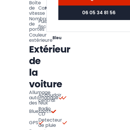
Boîte
de
Carrosserie
Manuelle
Break
06 05 34 81 56
vitesse
Nombre
Puissance
6
de
5
fiscale
CV
portes
Couleur
Bleu
extérieure
Extérieur
de
la
voiture
Allumage
Accoudoir
automatique
central
des feux
Radio
Bluetooth
CD
Detecteur
GPS
de pluie