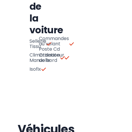
de
la
voiture
Commandes
Sellerie
au volant
Tissu
Poste Cd
Climatisation
Ordinateur
Manuelle
de bord
Isofix
Véhicules