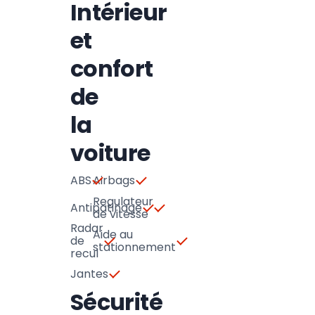
Intérieur
et
confort
de
la
voiture
ABS
Airbags
Regulateur
Antipatinage
de vitesse
Radar
Aide au
de
stationnement
recul
Jantes
Sécurité