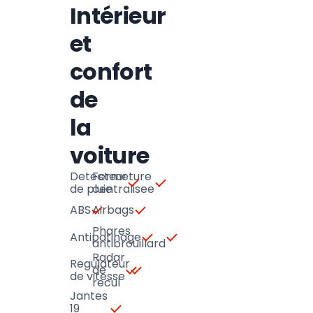
Intérieur
et
confort
de
la
voiture
Detecteur
Fermeture
de pluie
centralisee
ABS
Airbags
Phares
Antipatinage
antibrouillard
Radar
Regulateur
de
de vitesse
recul
Jantes
19