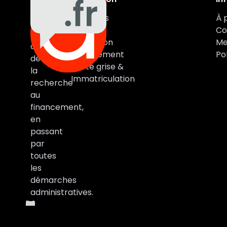
Auxa
Véhicules
À 
Auto
Marques
Co
vous
Estimation
Me
accompagne
Financement
Pol
de
Carte grise &
la
Immatriculation
recherche
au
financement,
en
passant
par
toutes
les
démarches
administratives.