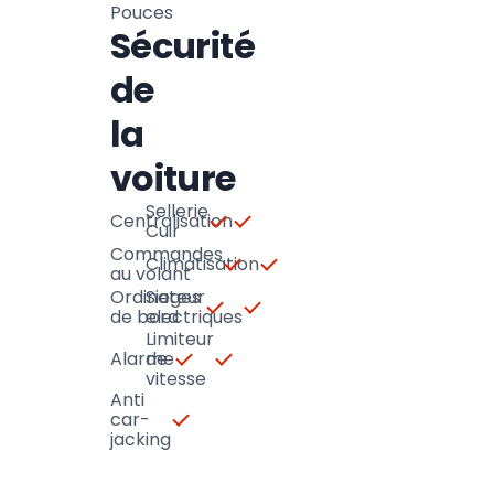
Pouces
Sécurité
de
la
voiture
Sellerie
Centralisation
Cuir
Commandes
Climatisation
au volant
Ordinateur
Sieges
de bord
electriques
Limiteur
Alarme
de
vitesse
Anti
car-
jacking