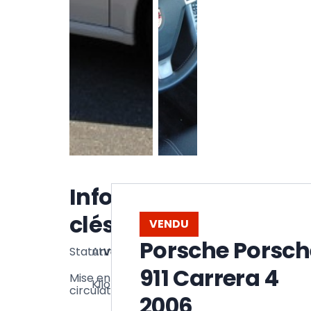
Voir la
Informations
galerie
clés
VENDU
Porsche Porsch
Statut
Année
Vendu
2006
911 Carrera 4
99
Mise en
Kilométrage
04/2006
360
circulation
2006
km
99