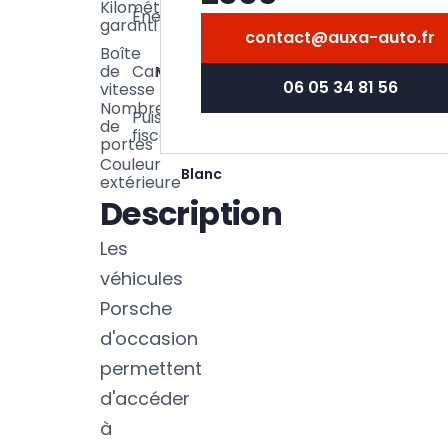
Kilométrage
Énergie
Essence
360
garanti
km
contact@auxa-auto.fr
Boîte
de
Carrosserie
Manuelle
Coupe
06 05 34 81 56
vitesse
Nombre
Puissance
26
de
3
fiscale
CV
portes
Couleur
Blanc
extérieure
Description
Les
véhicules
Porsche
d'occasion
permettent
d'accéder
à