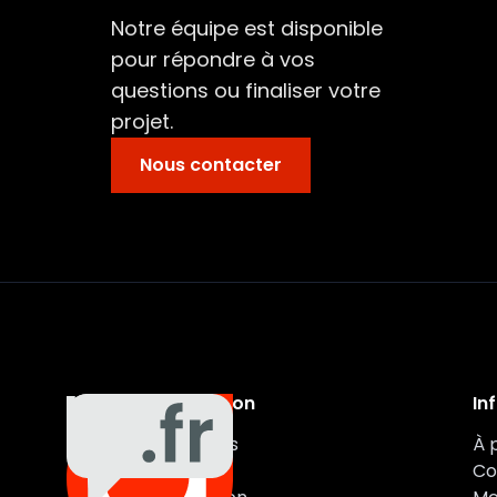
Notre équipe est disponible
pour répondre à vos
questions ou finaliser votre
projet.
Nous contacter
Navigation
In
Auxa
Véhicules
À 
Auto
Marques
Co
vous