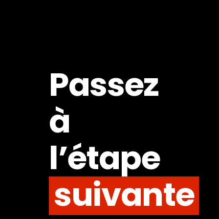
Passez
à
l’étape
suivante