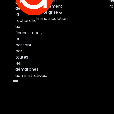
Estimation
Me
accompagne
Financement
Pol
de
Carte grise &
la
Immatriculation
recherche
au
financement,
en
passant
par
toutes
les
démarches
administratives.