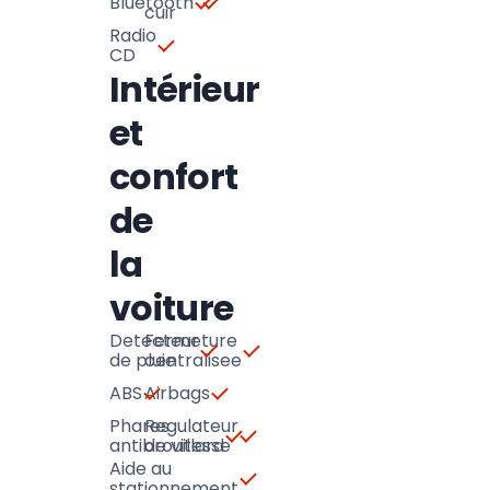
Bluetooth
cuir
Radio
CD
Intérieur
et
confort
de
la
voiture
Detecteur
Fermeture
de pluie
centralisee
ABS
Airbags
Phares
Regulateur
antibrouillard
de vitesse
Aide au
stationnement