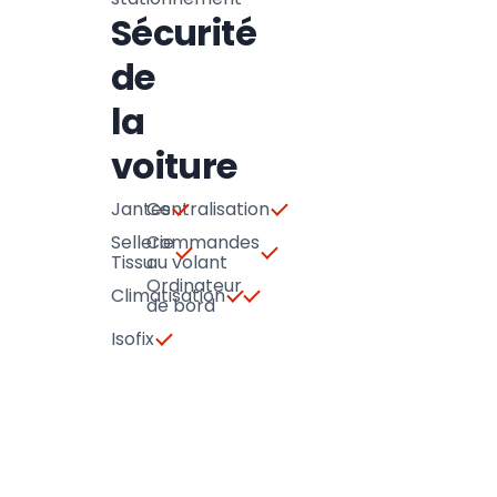
Sécurité
de
la
voiture
Jantes
Centralisation
Sellerie
Commandes
Tissu
au volant
Ordinateur
Climatisation
de bord
Isofix